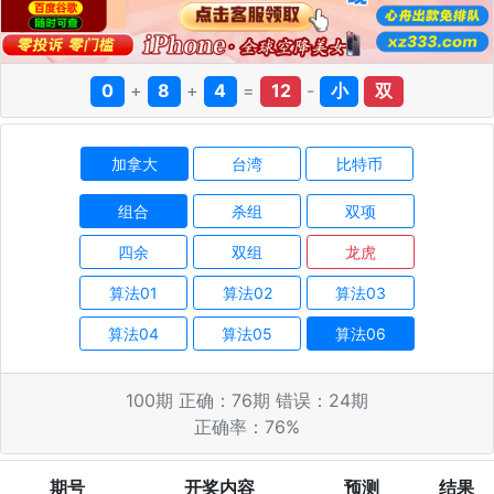
0
+
8
+
4
=
12
-
小
双
加拿大
台湾
比特币
组合
杀组
双项
四余
双组
龙虎
算法01
算法02
算法03
算法04
算法05
算法06
100
期 正确：
76
期 错误：
24
期
正确率：
76
%
期号
开奖内容
预测
结果