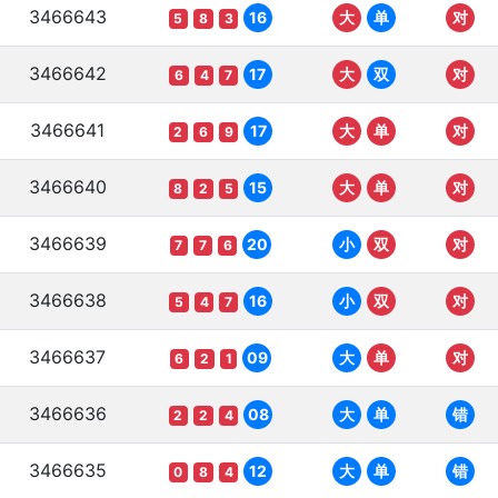
3466643
16
大
单
对
5
8
3
3466642
17
大
双
对
6
4
7
3466641
17
大
单
对
2
6
9
3466640
15
大
单
对
8
2
5
3466639
20
小
双
对
7
7
6
3466638
16
小
双
对
5
4
7
3466637
09
大
单
对
6
2
1
3466636
08
大
单
错
2
2
4
3466635
12
大
单
错
0
8
4