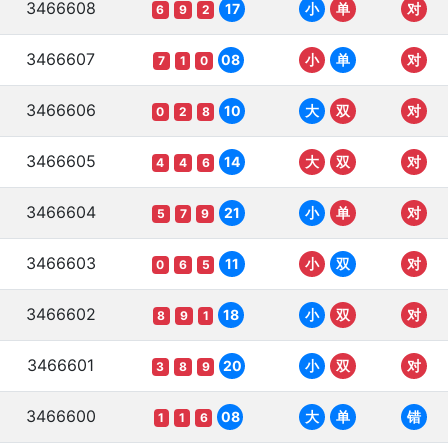
3466608
17
小
单
对
6
9
2
3466607
08
小
单
对
7
1
0
3466606
10
大
双
对
0
2
8
3466605
14
大
双
对
4
4
6
3466604
21
小
单
对
5
7
9
3466603
11
小
双
对
0
6
5
3466602
18
小
双
对
8
9
1
3466601
20
小
双
对
3
8
9
3466600
08
大
单
错
1
1
6