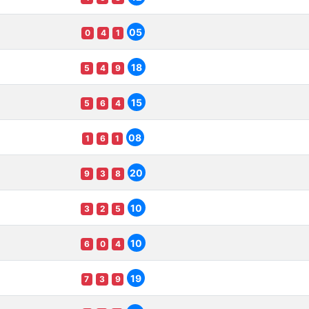
05
0
4
1
18
5
4
9
15
5
6
4
08
1
6
1
20
9
3
8
10
3
2
5
10
6
0
4
19
7
3
9