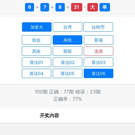
6
+
7
+
8
=
21
-
大
单
加拿大
台湾
比特币
组合
杀组
双项
四余
双组
龙虎
算法01
算法02
算法03
算法04
算法05
算法06
100
期 正确：
77
期 错误：
23
期
正确率：
77
%
开奖内容