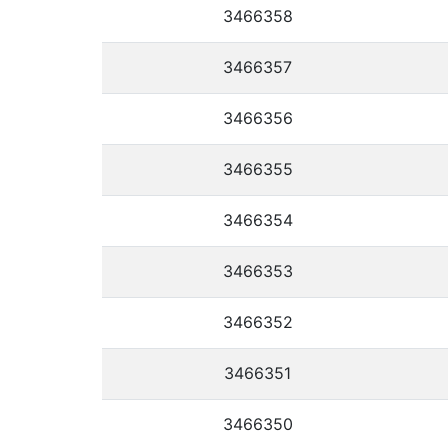
3466358
3466357
3466356
3466355
3466354
3466353
3466352
3466351
3466350