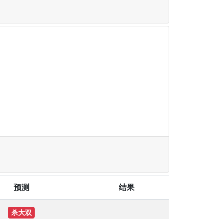
预测
结果
杀大双