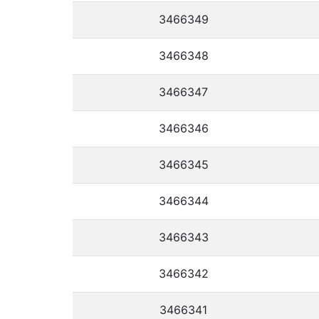
3466349
3466348
3466347
3466346
3466345
3466344
3466343
3466342
3466341