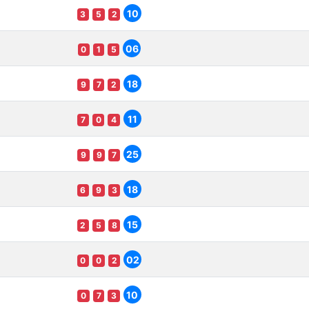
10
3
5
2
06
0
1
5
18
9
7
2
11
7
0
4
25
9
9
7
18
6
9
3
15
2
5
8
02
0
0
2
10
0
7
3