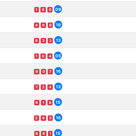
09
1
8
0
19
4
9
6
13
8
3
2
05
1
0
4
16
9
0
7
13
7
2
4
15
6
1
8
16
2
9
5
15
6
8
1