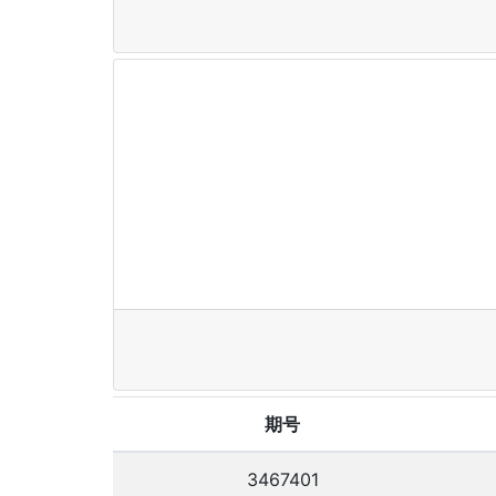
期号
3467401