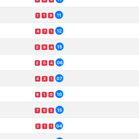
11
1
1
9
12
4
7
1
15
2
9
4
06
2
0
4
07
4
2
1
10
9
1
0
15
7
5
3
04
2
1
1