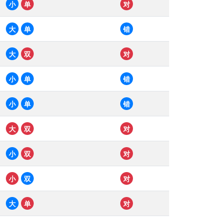
小
单
对
大
单
错
大
双
对
小
单
错
小
单
错
大
双
对
小
双
对
小
双
对
大
单
对