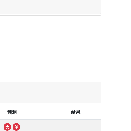
预测
结果
大
单