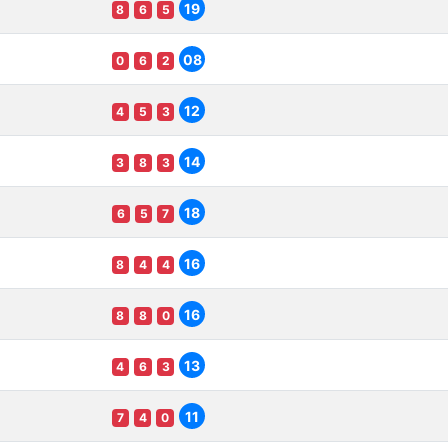
19
8
6
5
08
0
6
2
12
4
5
3
14
3
8
3
18
6
5
7
16
8
4
4
16
8
8
0
13
4
6
3
11
7
4
0