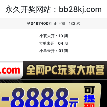
永久开奖网站：bb28kj.com
第
3467400
期 距下期：
132 秒
小双未开：
10
期
大单未开：
04
期
小单未开：
01
期