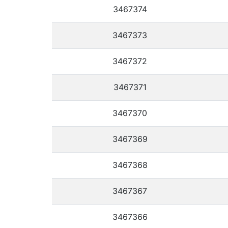
3467374
3467373
3467372
3467371
3467370
3467369
3467368
3467367
3467366