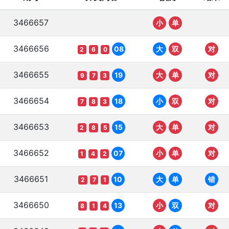
3466657
小
单
3466656
08
大
双
对
2
6
0
3466655
19
大
单
对
9
7
3
3466654
18
小
双
对
7
8
3
3466653
15
大
单
对
2
8
5
3466652
07
小
单
对
1
4
2
3466651
10
大
单
错
2
7
1
3466650
13
小
双
对
8
1
4