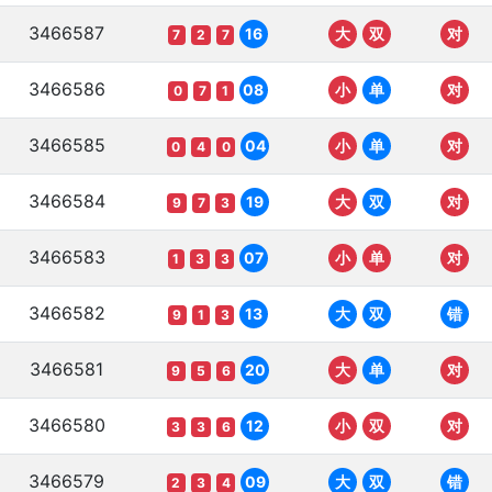
3466587
16
大
双
对
7
2
7
3466586
08
小
单
对
0
7
1
3466585
04
小
单
对
0
4
0
3466584
19
大
双
对
9
7
3
3466583
07
小
单
对
1
3
3
3466582
13
大
双
错
9
1
3
3466581
20
大
单
对
9
5
6
3466580
12
小
双
对
3
3
6
3466579
09
大
双
错
2
3
4