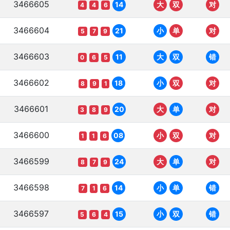
3466605
14
大
双
对
4
4
6
3466604
21
小
单
对
5
7
9
3466603
11
大
双
错
0
6
5
3466602
18
小
双
对
8
9
1
3466601
20
大
单
对
3
8
9
3466600
08
小
双
对
1
1
6
3466599
24
大
单
对
8
7
9
3466598
14
小
单
错
7
1
6
3466597
15
小
双
错
5
6
4