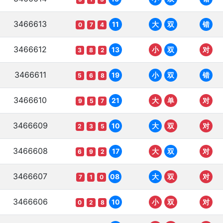
3466613
11
大
双
错
0
7
4
3466612
13
小
双
对
3
8
2
3466611
19
小
双
错
5
6
8
3466610
21
大
单
对
9
5
7
3466609
10
大
双
对
2
3
5
3466608
17
大
双
对
6
9
2
3466607
08
大
双
对
7
1
0
3466606
10
小
双
对
0
2
8