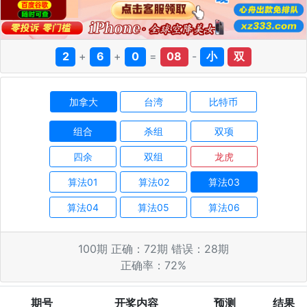
2
+
6
+
0
=
08
-
小
双
加拿大
台湾
比特币
组合
杀组
双项
四余
双组
龙虎
算法01
算法02
算法03
算法04
算法05
算法06
100
期 正确：
72
期 错误：
28
期
正确率：
72
%
期号
开奖内容
预测
结果