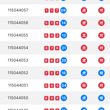
115044057
09
虎
对
1
1
7
115044056
14
虎
对
5
1
8
115044055
12
龙
对
6
4
2
115044054
21
龙
对
8
7
6
115044053
20
虎
对
6
6
8
115044052
16
虎
错
7
2
7
115044051
04
和
对
0
4
0
115044050
15
虎
错
6
3
6