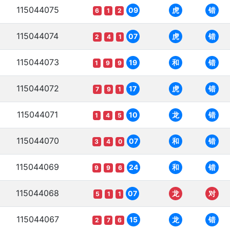
115044075
09
虎
错
6
1
2
115044074
07
虎
错
2
4
1
115044073
19
和
错
1
9
9
115044072
17
虎
错
7
9
1
115044071
10
龙
错
1
4
5
115044070
07
和
错
3
4
0
115044069
24
和
错
9
9
6
115044068
07
龙
对
5
1
1
115044067
15
龙
错
2
7
6