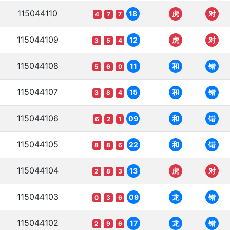
115044110
18
虎
对
4
7
7
115044109
12
虎
对
3
5
4
115044108
11
和
错
5
6
0
115044107
15
和
错
3
8
4
115044106
09
和
错
6
2
1
115044105
22
和
错
8
8
6
115044104
13
虎
对
2
8
3
115044103
09
龙
错
0
3
6
115044102
17
龙
错
2
9
6