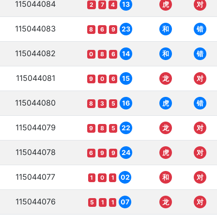
115044084
13
虎
对
2
7
4
115044083
23
和
错
8
6
9
115044082
14
和
错
0
8
6
115044081
15
龙
对
9
0
6
115044080
16
虎
错
8
3
5
115044079
22
龙
对
9
8
5
115044078
24
虎
对
6
9
9
115044077
02
和
对
1
0
1
115044076
07
龙
对
5
1
1